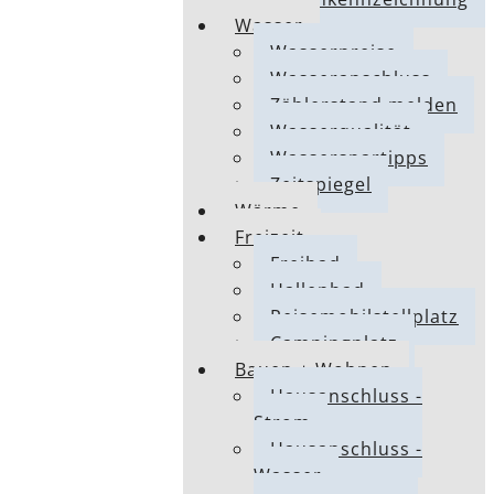
Wasser
Wasserpreise
Wasseranschluss
Zählerstand melden
Wasserqualität
Wasserspartipps
Zeitspiegel
Wärme
Freizeit
Freibad
Hallenbad
Reisemobilstellplatz
Campingplatz
Bauen + Wohnen
Hausanschluss -
Strom
Hausanschluss -
Wasser