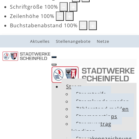
Schriftgröße
100
%
Zeilenhöhe
100
%
Buchstabenabstand
100
%
Aktuelles
Stellenangebote
Netze
Strom
Stromtarife
Stromkunde werden
Zählerstand melden
Stromspartipps
Stromvertrag
kündigen
Stromkennzeichnung